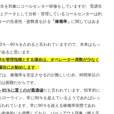
講生を対象にコールセンター研修をしていますが、受講生
んとデータとして分析・管理しているコールセンターは約
ターの生産性・疲弊度を計る
「稼働率」
に関してはあま
0％～80％を占めると言われていますので、本来はもっ
があると思います。
率を管理指標とする場合は、オペレーター席数が少なく
の場合にお勧めします
。
ーでは、稼働率を安定させるのが難しいため、時間単位の
のは困難だからです。
～85％に置くのが最適値
だと言われています。恒常的に
エローライン、常に90％を超えているようであればレッ
言われています。常に90％を超える稼働率状態であれ
も肉体的にも疲弊しており、バーンアウト現象（燃え尽