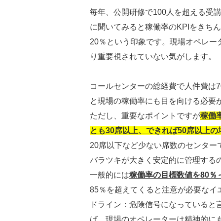
毎年、公開研修で100人を超える受
に聞いてみると稼働率のKPIをきち
20％という印象です。現場オペレー
り重要視されていない気がします。
コールセンターの総経費で人件費は7
と現場の稼働率にも目を向ける必要
ただし、重要なポイントですが
稼働
とも30席以上、できれば50席以上
20席以下など少ない席数のセンタ
バラツキが大きく安定的に管理する
一般的には
稼働率の目標数値を80％
85％を超えてくると注意が必要なイ
ドライン：危険信号になっていると
ば、現場のオペレーターは精神的に