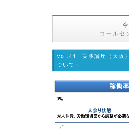
今
コールセ
Vol.44 実践講座（大
ついて～