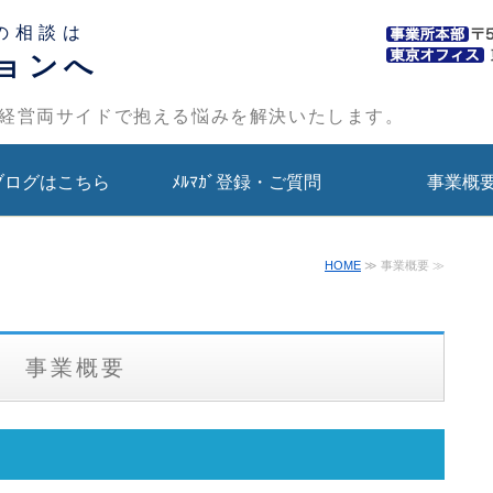
の相談は
ョンへ
経営両サイドで抱える悩みを解決いたします。
ブログはこちら
ﾒﾙﾏｶﾞ登録・ご質問
事業概
HOME
≫ 事業概要 ≫
事業概要