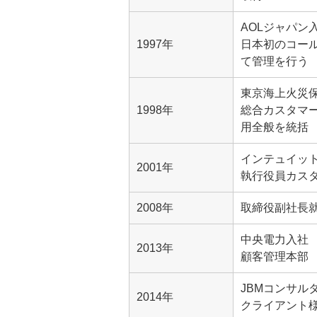
AOLジャパン
1997年
日本初のコー
て管理を行う
東京海上火災
1998年
総合カスタマ
用全般を統括
インテュイッ
2001年
執行役員カス
2008年
取締役副社長
中央電力入社
2013年
顧客管理本部
JBMコンサル
2014年
クライアント