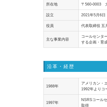
所在地
〒560-000
設立
2021年5月6日
役員
代表取締役 五
コールセンタ
主な事業内容
する企画・育
沿革・経歴
アメリカン・エ
1988年
1992年より
NSRSコー
1997年
取得