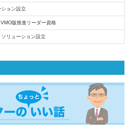
ーション設立
格 VMO版推進リーダー資格
きソリューション設立