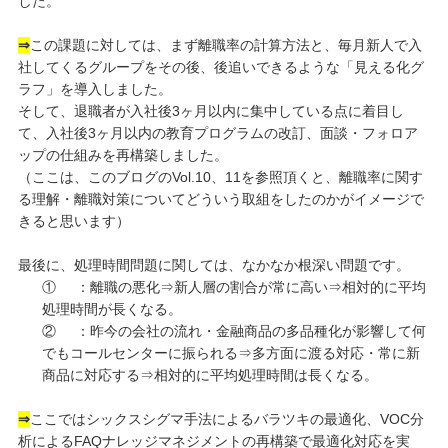
した。
⇒
この課題に対しては、まず離職率の計算方法と、毎月新人で入
社してくるグループをその後、後追いできるような「見える化グ
ラフ」を導入しました。
そして、退職者が入社後3ヶ月以内に集中している点に着目し
て、入社後3ヶ月以内の教育プログラムの改訂、面談・フォロア
ップの仕組みを再構築しました。
（ここは、このブログのVol.10、11を参照頂くと、離職率に関す
る理解・離職対策についてどういう取組をしたのかがイメージで
きると思います）
最後に、処理時間問題に関しては、なかなか根深い問題です。
① ：離職の悪化⇒新人層の割合が常に高い⇒相対的に平均
処理時間が長くなる。
② ：昨今の会社の流れ・金融商品の多品種化が影響して何
でもコールセンターに振られる⇒多方面に渡る対応・常に新
商品に対応する⇒相対的に平均処理時間は長くなる。
⇒
ここではシックスシグマ手法によるバラツキの最適化、VOC分
析によるFAQナレッジマネジメントの再構築で最適化対応を実