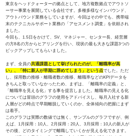
東京をヘッドクォーターの拠点として、地方複数拠点でアウトソ
ーサー事業を展開している会社です。多種多様なインバウンド、
アウトバウンド業務をしていますが、今回はその中でも、携帯端
末のテクニカルサポート業務の「アセスメント調査」を依頼され
ました。
今回も、1.5日をかけて、SV、マネジャー、センター長、経営層
の方8名の方からヒアリングを行い、現状の最も大きな課題3つの
ピックアップしてもらいました。
まず、全員の
共通課題として挙げられたのが、「離職率が高
い」、「特に新人が早期に辞めてしまう」という点
でした。ただ
し、採用数の推移・離職者数の推移、離職率などのKPIデータを
きちんと取っていなかったため、まずは、「離職率の定義」と、
「離職率を見える化」する事を提言しました。離職率の見える化
については冒頭のグラフの使用をアドバイスし、毎月入社する新
人層がどの時点で早期離脱していくのか、全体傾向の把握にまず
は着手。
このグラフは実際の数値では無く、サンプルのグラフですが、例
えば、1月採用：10人、2月採用：20人、3月採用：10人の新人が
その後、どのタイミングで離職していくかが見える化できます。