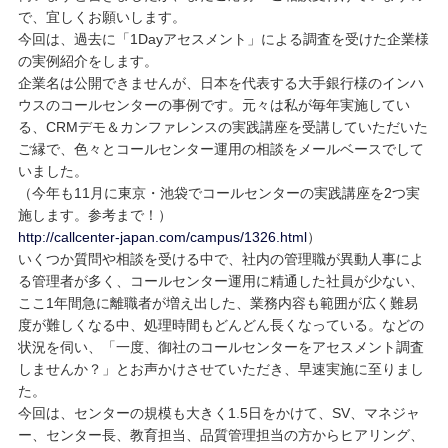
で、宜しくお願いします。
今回は、過去に「1Dayアセスメント」による調査を受けた企業様
の実例紹介をします。
企業名は公開できませんが、日本を代表する大手銀行様のインハ
ウスのコールセンターの事例です。元々は私が毎年実施してい
る、CRMデモ＆カンファレンスの実践講座を受講していただいた
ご縁で、色々とコールセンター運用の相談をメールベースでして
いました。
（今年も11月に東京・池袋でコールセンターの実践講座を2つ実
施します。参考まで！）
http://callcenter-japan.com/campus/1326.html
）
いくつか質問や相談を受ける中で、社内の管理職が異動人事によ
る管理者が多く、コールセンター運用に精通した社員が少ない、
ここ1年間急に離職者が増え出した、業務内容も範囲が広く難易
度が難しくなる中、処理時間もどんどん長くなっている。などの
状況を伺い、「一度、御社のコールセンターをアセスメント調査
しませんか？」とお声かけさせていただき、早速実施に至りまし
た。
今回は、センターの規模も大きく1.5日をかけて、SV、マネジャ
ー、センター長、教育担当、品質管理担当の方からヒアリング、