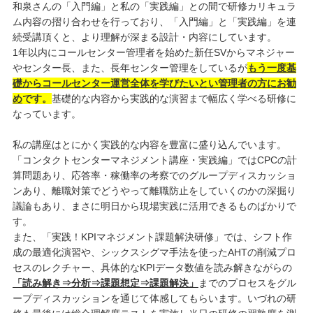
和泉さんの「入門編」と私の「実践編」との間で研修カリキュラ
ム内容の摺り合わせを行っており、「入門編」と「実践編」を連
続受講頂くと、より理解が深まる設計・内容にしています。
1年以内にコールセンター管理者を始めた新任SVからマネジャー
やセンター長、また、長年センター管理をしているが
もう一度基
礎からコールセンター運営全体を学びたいとい管理者の方にお勧
め
です。
基礎的な内容から実践的な演習まで幅広く学べる研修に
なっています。
私の講座はとにかく実践的な内容を豊富に盛り込んでいます。
「コンタクトセンターマネジメント講座・実践編」ではCPCの計
算問題あり、応答率・稼働率の考察でのグループディスカッショ
ンあり、離職対策でどうやって離職防止をしていくのかの深掘り
議論もあり、まさに明日から現場実践に活用できるものばかりで
す。
また、「実践！KPIマネジメント課題解決研修」では、シフト作
成の最適化演習や、シックスシグマ手法を使ったAHTの削減プロ
セスのレクチャー、具体的なKPIデータ数値を読み解きながらの
「読み解き⇒分析⇒課題想定⇒課題解決」
までのプロセスをグル
ープディスカッションを通じて体感してもらいます。いづれの研