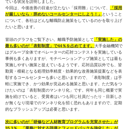
ている状況を説明しました。
今回は、今後改善の目途が立たない「採用難」について、
「採用
が厳しいなら・辞めないコールセンターにしよう！」
ということ
について、各社はどんな離職防止施策をしているのかを取り上げ
たいと思います。
冒頭のグラフをご覧下さい。離職予防施策として
「実施した」の
最も多いのが「表彰制度」で44％を占めてます。
大手金融機関で
はグループ全体でオペレーターの応対コンテストを実施している
事例も多くありますが、モチベーションアップ施策としては最も
実施しやすい施策と捉えているようです。応対品質以外でも、皆
勤賞・模範となる処理効率精度・効果的な改善施策提案などを表
彰するコールセンターも多いと思いますので、「表彰制度」は手
軽に実施でき、かつ効果が見込める施策と思います。ただ気をつ
けたいのは「表彰制度のマンネリ化」です。何年も同じ概要で実
施を続けていると、受賞者はいつも同じ社員だったり・目新しさ
が無くなり現場でのマンネリ化を招く恐れもありますので、定期
的なブラッシュアップは必要と思います。
次に多いのが「研修など人材教育プログラムを充実させた」が
35.3％、「業務に対する評価とフィードバックを強化した」が