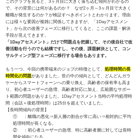
このグラフを見ると、3ヶ月目に大きく落ち込む傾向がわかるの
で、その背景には何があるのか？ なぜ2ヶ月～3ヶ月目で大きく
離職が発生するのか？が検証すべきポイントとわかります。理由
には様々な要因が複雑に関係してきますが、「1Dayアセスメン
ト」から次の改善フェーズに移行してくると、ここの課題・解決
手段が見えてきます。
「1Dayアセスメント」だけで問題点を把握して、その後自社で改
善活動を行うのでも結構ですし、その後、課題解決として、コン
サルティング型フェーズに移行する場合もあります。
もう一つ、今回の携帯端末のジョブの特徴として、
処理時間の長
時間化の問題
がありました。世の中の傾向として、どんどんガラ
ケーからスマートフォーンへの乗り換え、高齢者の保有率も高ま
り、初心者ユーザーの急増、高齢者対応に加え、広範囲なサポー
ト範囲の問題がありました。1Dayアセスメント当時の平均処理時
間（会話＋後処理時間）は25分を超えていました。
【長時間傾向の背景】
① ：離職の悪化⇒新人層の割合が常に高い⇒相対的に平均
処理時間が長くなる。
② ：初心者ユーザーの急増、特に高齢者層に対しては長時
間化傾向になる