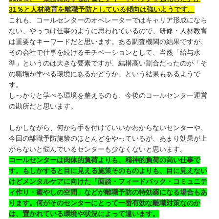
31％と人材教育を離職予防としている傾向は強いようです。
これも、コールセンターのオペレーターではキャリア形成になら
ない、やっつけ仕事のように思われているので、研修・人材教育
は重要なキーワードだと思います。ある調査機関の結果ですが、
その会社で仕事を続けるモチベーションとして、当然「給与水
準」というのは大きな要素ですが、結構高い割合だったのが「そ
の職場が学べる環境にあるかどうか」という結果もあるようで
す。
しっかりと学べる環境を整えるのも、今後のコールセンター運営
の勘所だと思います。
しかしながら、何から手を付けていいかわからないセンターや、
今回の離職予防施策のほとんどをやっているが、あまり効果が上
がらないと悩んでいるセンターも少なくないと思います。
コールセンターは肉体的負荷よりも、精神的負荷の高い仕事で
す。もしかすると目に見える施策そのものよりも、目に見えない
けどメンタルケアに向けた「面談・フィードバック・コミュニテ
ィ作り・癒やしの空間」などが離職予防の特効薬になる場合もあ
ります。何がそのセンターにとって一番有効な離職対策なのか
は、置かれている環境や状況によって違います。