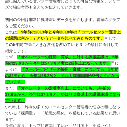
題に悩んでいるセンター管理者にとっての有益な情報を、シリー
ズで独自考察も交えてお伝えしていきます。
初回の今回は非常に興味深いデータを紹介します。冒頭のグラフ
をご覧ください。
これは
、
5年前の2013年と今年2018年の「コールセンター運営上
の課題は何か！」というデータを比べてみたものです。
そして、
この5年間で特に大きな変化を占めている３つの項目に着目して
紹介します。
まず、
「オペレーターの採用・育成」に対する課題認識は、5年
前の23.6％から今年は57.3％と実に2倍以上になってます
。
同じ
ように、
「スーパーバイザーの採用・育成」についても、5年前
の32％から、今年は55.2％と、やはり課題認識が2倍近くになっ
ています
。
また、
「オペレーターの定着率向上」についても、5年前の
17.8％から、今年は37.1％と、やはり２倍以上の課題認識になっ
ています。
いづれも、昨今の多くのコールセンター管理者の悩みの種になっ
ている「採用難」・「離職の悪化」を反映している結果だと思い
ます。
長年に渡り、トップに君臨していた「品目向上」を追いやり、