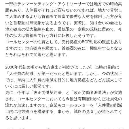
一部のテレマーケティング・アウトソーサーでは地方での時給高
騰もあり、人件費がそれほど変らないのであれば、地方で苦労し
て人集めするよりも首都圏で豊富で優秀な人材を採用した方が良
いと首都圏回帰現象があるようです。実際に、知り合いの会社も
地方拠点の拡大路線を止め、最低限の一定数の規模に留めて、今
後の拡大は首都圏で行う方針に転換したそうです。
コールセンターの性質として、受付拠点のBCP対応の観点もあり
ますので、地方拠点を締めて、首都圏のみに一極集中するとなる
とそれはそれで問題だと思います。
2000年代初め頃から地方進出が相次ぎましたが、当時の目的は
「人件費の削減」が第一だったと思います。しかし、今の状況下
では、単純に人件費の削減を目的に地方拠点をどんどん拡大して
いくには厳しい状況です。
更に、今年は「改正労働契約法」と「改正労働者派遣法」が実施
され、コールセンターにおいても今後は有期雇用から正社員化の
流れが加速しますので、企業もコールセンターを「人件費の削減
目的に地方拠点を構築する」事から、戦略の見直しが迫られてく
ると思います。