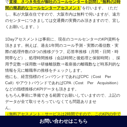
で
直接、さつき先生が御社のコールセンターを訪問し“無料の2時
間の簡易的なコールセンターアセスメント
”を行います。（ただ
し、私が大阪在住ですので、大阪市内は無料で伺いますが、遠方
のセンターにつきましては交通費の実費のみ頂きますので、宜し
くお願いします。）
1Dayアセスメントは事前に、現在のコールセンターのKPI資料を
頂きます。例えば、過去1年間のコール予測・実際の着信数・実
際の処理件数の3つの推移グラフ、応答率推移（月間・日間・時
間帯など）、処理時間推移（会話時間と後処理と保留時間）、採
用予定数⇒採用数⇒研修離脱数⇒着座後の離職数など時系列的な
情報を元に離職率の推移をチェックします。
他にも、経営指標のインバウンドであればCPC（Cost Per
Call）やアウトバウンドであればCPA（Cost Per Acquisition）
などの指標推移のKPIデータも頂きます。
もちろん事前に準備できる範囲でお願いしていますので、上記の
データが全て取りそろっていなくても問題ありませ
ん
（無料アセスメント・サービスは2時間ですので、このKPIの中で
限定的にテーマを絞ってのアセスメントになります）
お問い合わせはこちら
上記のKPIサマリーデータを事前に頂きながら、当日は主に、SV,