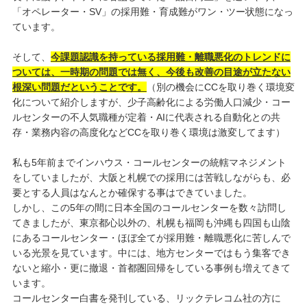
「オペレーター・SV」の採用難・育成難がワン・ツー状態になっ
ています。
そして、
今課題認識を持っている採用難・離職悪化のトレンドに
ついては、一時期の問題では無く、今後も改善の目途が立たない
根深い問題だということです。
（別の機会にCCを取り巻く環境変
化について紹介しますが、少子高齢化による労働人口減少・コー
ルセンターの不人気職種が定着・AIに代表される自動化との共
存・業務内容の高度化などCCを取り巻く環境は激変してます）
私も5年前までインハウス・コールセンターの統轄マネジメント
をしていましたが、大阪と札幌での採用には苦戦しながらも、必
要とする人員はなんとか確保する事はできていました。
しかし、この5年の間に日本全国のコールセンターを数々訪問し
てきましたが、東京都心以外の、札幌も福岡も沖縄も四国も山陰
にあるコールセンター・ほぼ全てが採用難・離職悪化に苦しんで
いる光景を見ています。中には、地方センターではもう集客でき
ないと縮小・更に撤退・首都圏回帰をしている事例も増えてきて
います。
コールセンター白書を発刊している、リックテレコム社の方に