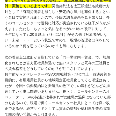
定」が34％と全体の70％の会社は、改正派遣法に沿った対応を検
討・実施しているようです。
労働契約法も改正派遣法も政府の方
針として「有期労働者を減らし・安定的な雇用を確保する」とい
う名目で実施されましたので、今回の調査結果を見る限りは、多
くのコールセンターで適切に対応が実施されている様子がうかが
えます。ただし、ちょっと気になるのがいづれの改正に対して、
今年になっても20％以上（4社に1社）がその他（対象者がいな
い・未定・・・）という状況ですので、現場の管理者は何をして
いるのか？何を思っているのか？も気になります。
次の着目点は政府が目指している「同一労働同一賃金」で、無期
化されたとは言え正社員待遇では無いスタッフと既存の正社員と
の賃金格差をどうしていくのか？が注目されています。
数年前からオペレーターやSVの離職対策・地位向上・待遇改善を
目的に、有期雇用社員から地域限定正社員化してくる潮流はあっ
たが、今回の労働契約法と派遣法の改正でこの流れがどんどん加
速していく事は間違いありません。長らく、コールセンターのオ
ペレーター、SVの待遇が改善されずに離職の温床になっていた部
分もあるので、現場で働くコールセンター社員にとっては良い改
正であるが、経営サイドとしては賃金の増加や福利厚生費の増加
で頭の痛い問題かもしれません。