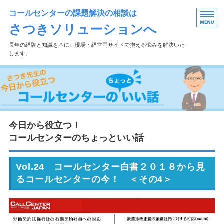
コールセンターの課題解決の相談は
さつきソリューションへ
長年の経験と知識を基に、現場・経営両サイドで抱える悩みを解決いた
します。
ホーム
過去ブログはこちら
ﾒﾙﾏｶﾞ登録・ご質問
今日から役立つ！
コールセンターのちょっといい話
事業概要
サービス紹介
Vol.24 コールセンター白書２０１８から見
るコールセンターの今！ ＜その4＞