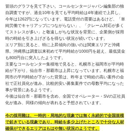
冒頭のグラフを見て下さい。コールセンタージャパン編集部の独
自調査ですが、過去10年を見ても平均時給は4年連続で上昇し、
今年は1262円になっています。電話受付の需要はあるけど、「単
純労働でキャリアップにつながらない」、「クレーム対応が多く
てストレスが多い」と敬遠しがちな状況を背景に、企業側が採用
時の時給を引き上げざるを得ない状況が続いています。
エリア別に見ると、特に上昇傾向の強いのは関東エリアと沖縄
県。沖縄県は調査以来初めて平均時給が1000円を超え、最低賃金
も800円台に突入したようです。
主要なコールセンター集積地で見ると、札幌市と福岡市が平均時
給が下がり、仙台市・那覇市は上昇になっています。札幌市と福
岡市の平均時給が下がった背景は、昨年まで時給の高い案件の会
社で正社員化が進み、比較的安い募集案件での母数平均になった
事が背景にあるようです。
今後は仙台市・那覇市を含め、全国でオペレーター・SVの正社員
化が進み、同様の傾向が表れると予想されています。
今の採用難は、一時的・局地的な現象では無く永続的で全国規模
で起きている現象であり、時給を多少上げたところで十分な人材
確保ができるエリアはもはや無い状況のようです。