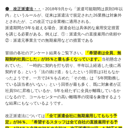
⚫ 改正派遣法・・
・2018年9月から「派遣可能期間は原則3年以
内」というルールが、従来は派遣法で規定された26業務は対象外
とされたが、この改正では全業種に適用される。
派遣期間が3年を超える場合、派遣会社は具体的な雇用安定措置
を講じる必要がある。例えば、①：派遣先への直接雇用の依頼や
②：派遣元事業主での無期雇用などの措置である
冒頭の各社のアンケート結果をご覧下さい。
「希望者は全員、無
期契約社員にした」が35％と最も多くなっています。
当初懸念さ
れていた、「一時的に契約を打ち切り、半年以上経過した後に再
契約する」という「法の抜け道」をしたという回答は1社もなか
ったようです。一方で24％を占めた「その他」は「5年間勤務し
ている該当者がいない」という回答が最も多く、既に対象者が正
社員SVに昇格しているか、5年を経たずに全員が離職しているか
になるので、コールセンターの高い離職率の現場を象徴するよう
な結果にもなっているようです。
改正派遣法については
「全て派遣会社に無期雇用してもらう予
定」が36％、「希望するスタッフは全て自社の直接雇用する予