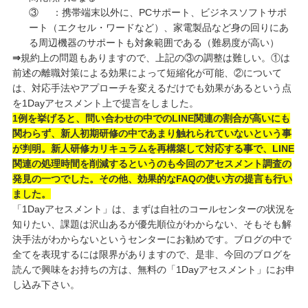
③ ：携帯端末以外に、PCサポート、ビジネスソフトサポ
ート（エクセル・ワードなど）、家電製品など身の回りにあ
る周辺機器のサポートも対象範囲である（難易度が高い）
⇒
規約上の問題もありますので、上記の③の調整は難しい。①は
前述の離職対策による効果によって短縮化が可能、②について
は、対応手法やアプローチを変えるだけでも効果があるという点
を1Dayアセスメント上で提言をしました。
1例を挙げると、問い合わせの中でのLINE関連の割合が高いにも
関わらず、新人初期研修の中であまり触れられていないという事
が判明。新人研修カリキュラムを再構築して対応する事で、LINE
関連の処理時間を削減するというのも今回のアセスメント調査の
発見の一つでした。その他、効果的なFAQの使い方の提言も行い
ました。
「1Dayアセスメント」は、まずは自社のコールセンターの状況を
知りたい、課題は沢山あるが優先順位がわからない、そもそも解
決手法がわからないというセンターにお勧めです。ブログの中で
全てを表現するには限界がありますので、是非、今回のブログを
読んで興味をお持ちの方は、無料の「1Dayアセスメント」にお申
し込み下さい。