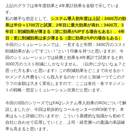
上記のグラフは単年度効果と4年累計効果を金額で示していま
す。
私の勝手な想定として、
システム導入初年度は上記：3400万の効
果は半分＝1700万と試算、2年目に最大効果が表れ：3400万、3
年目：削減効果が薄まる（逆に効果がUPする場合もある）、4年
目：更に削減効果は多少薄まる（逆に効果がUPの場合もある）
今回のシミュレーションでは、一見すると年間：3400万のコスト
削減効果があって“すごい！”という印象を持つと思いますが、今
回のシミュレーションでは経費と効果を4年累計で試算すると約
3000万のコスト削減にしかなりません。（以外に少ないなぁ？と
思った方も多いと思います）この削減効果をどこまで出せるか！
やメンテ人件費をいくら投入するのか！のさじ加減一つでこのグ
ラフの金額は大きく変化しますので、ここは各社・各マネジメン
トの戦略・想定シミュレーション次第だと思います。
今回の3回のシリーズではFAQシステム導入効果のROIについて解
説しましたが、今回は初歩的なコールセンターのROI術です。本
来はもっと詳細に行いますが、こういう基礎的な知識から初めて
自社に合わせて応用していくと、上司・経営層への稟議の承認確
率も高まると思います。