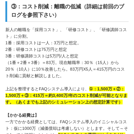
③：コスト削減：離職の低減（詳細は前回のブ
ログを参照下さい）
新人の離職を「採用コスト」、「研修コスト」、「研修講師コス
ト」に分割。
1番：採用コストは一人：3万円と想定。
2番：研修コストは75万円と想定
3番：研修講師コストは5万円/人と想定
（1番＋2番＋3番）＝83万。現在離職率：30％（15人）から
20％（10人）に10％改善したら。83万円X5人＝415万円のコス
ト削減に貢献と解説しました。
上記を整理するとFAQシステム導入により、
①：1,500万＋②：
1,500万＋③：415万＝約3,400万/年のコスト削減が可能となりま
す。（あくまでも上記のシミュレーション上の想定計算です）
【かかる経費は】
一方でかかる経費としては、FAQシステム導入のイニシャルコス
ト：仮に1000万（減価償却は考慮しない）とします。そして～そ