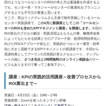
回のようなコールセンターのROIの考え方は稟議書を作成する上
でも、センター長・マネジャーがセンターの最適化をプランニン
グする上でも不可欠の要素と思います。
そこで、実はリックテレコムさん主催で毎年実施しているコール
センター実践講座で、
この4月に新講座としてこの「コールセン
ターのROIも含めたKPIマネジメント講座」を開催します。
今回の
ROI算出のプロセス解説・実践演習はもちろんの事、離職率改善
によってもたらせる効果とそのアプローチ術、処理時間効率化に
向けたPDCAアプローチ術など、実践的かつセンター運営・効率
化に大きく貢献できるKPIマネジメントの新講座です。今回から
受講特典としてアーランC式簡易計算エクセルシート、テンプレ
ートの他に、
さつき先生と2時間無料のオンライン相談会
のサー
ビスもありますので奮ってご参加下さい。
講座：KPIの実践的活用講座～改善プロセスから
ROI算出まで～
実施日：4月23日（金）10時～17時
実施形態：Zoomを使ったオンライン研修
詳細・申込みはここをクリックして参照下さい