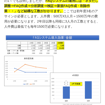
の1～でも説明しましたが、
FAQ
システムの運用には「ネタだし
調整⇒FAQ作成⇒分析調査⇒検証⇒新規FAQ作成・削除作
業・・」など結構な工数がかかります。
ここでは初年度3名のア
サインが必要とします。人件費：500万X3人月＝1500万/年の費
用が必要になります。2年目以降も同様に3人月の工数とすると、
人件費は最低でも毎年1500万必要になります。