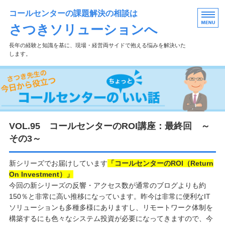
コールセンターの課題解決の相談は
さつきソリューションへ
長年の経験と知識を基に、現場・経営両サイドで抱える悩みを解決いた
します。
ホーム
過去ブログはこちら
ﾒﾙﾏｶﾞ登録・ご質問
VOL.95 コールセンターのROI講座：最終回 ～
その3～
事業概要
サービス紹介
新シリーズでお届けしています
「コールセンターのROI（Return
On Investment）」
今回の新シリーズの反響・アクセス数が通常のブログよりも約
150％と非常に高い推移になっています。昨今は非常に便利なIT
ソリューションも多種多様にありますし、リモートワーク体制を
構築するにも色々なシステム投資が必要になってきますので、今