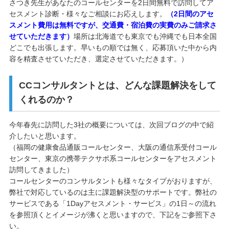
さつき先生があなたのコールセンターを2日間無料で訪問してア
セスメント診断・様々なご相談にお応えします。
（2日間のアセ
スメント費用は無料ですが、交通費・宿泊費の実費のみご請求さ
せていただきます）
場所は北海道でも東京でも沖縄でも日本全国
どこでも出張します。早いもの順では無く、応募頂いた中から内
容を精査させていただき、選定させていただきます。）
CCコンサルタントとは、どんな課題解決をして
くれるのか？
今年春先に訪問した3社の概要については、次回ブログの中で紹
介したいと思います。
（福岡の健康食品通販コールセンター、大阪の通信系受付コール
センター、東京の携帯テクサポ系コールセンターをアセスメント
訪問してきました）
コールセンターのコンサルタントも様々なタイプがおりますが、
弊社で対応しているのは主に課題解決型のサポートです。弊社の
サービスである「1Dayアセスメント・サービス」の1日～の流れ
を参照頂くとイメージが沸くと思いますので、下記をご参照下さ
い。