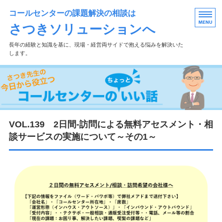
コールセンターの課題解決の相談は
さつきソリューションへ
長年の経験と知識を基に、現場・経営両サイドで抱える悩みを解決いた
します。
ホーム
過去ブログはこちら
ﾒﾙﾏｶﾞ登録・ご質問
VOL.139 2日間-訪問による無料アセスメント・相
談サービスの実施について～その1～
事業概要
サービス紹介